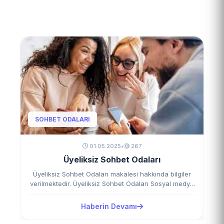
SOHBET ODALARI
01.05.2025
•
267
Üyeliksiz Sohbet Odaları
Üyeliksiz Sohbet Odaları makalesi hakkında bilgiler
verilmektedir. Üyeliksiz Sohbet Odaları Sosyal medya
ve online sohbet…
Haberin Devamı