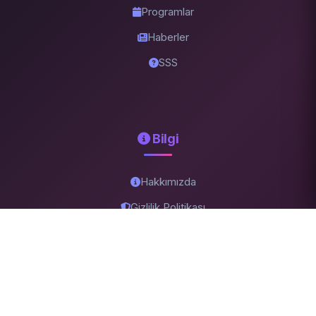
Programlar
Haberler
SSS
Bilgi
Hakkımızda
Gizlilik Politikası
İletişim
Başvurular