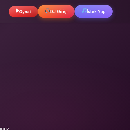
DJ Girişi
İstek Yap
Oynat
unuz.