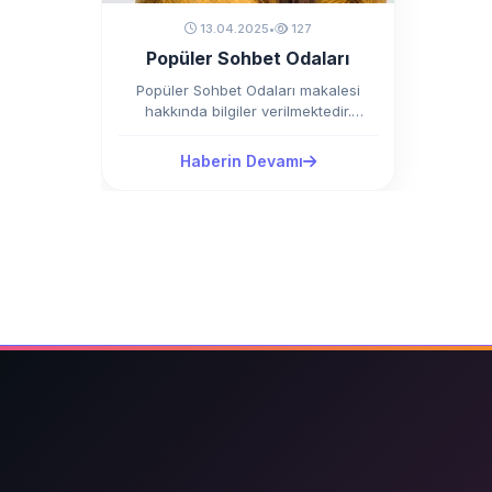
13.04.2025
•
127
Popüler Sohbet Odaları
Popüler Sohbet Odaları makalesi
hakkında bilgiler verilmektedir.
Popüler Sohbet Odaları Günümüz
dünyasında, insanlar farklı
Haberin Devamı
sebeplerle…