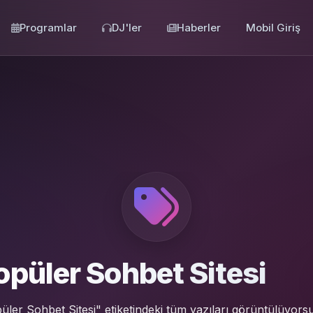
Programlar
DJ'ler
Haberler
Mobil Giriş
opüler Sohbet Sitesi
üler Sohbet Sitesi" etiketindeki tüm yazıları görüntülüyors