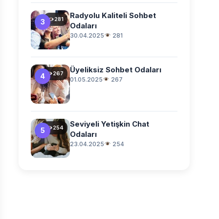
Radyolu Kaliteli Sohbet
281
3
Odaları
30.04.2025
281
Üyeliksiz Sohbet Odaları
267
4
01.05.2025
267
Seviyeli Yetişkin Chat
254
5
Odaları
23.04.2025
254