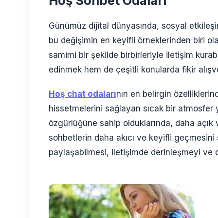
Hoş Sohbet Odaları
Günümüz dijital dünyasında, sosyal etkileşim
bu değişimin en keyifli örneklerinden biri ola
samimi bir şekilde birbirleriyle iletişim kura
edinmek hem de çeşitli konularda fikir alışv
Hoş chat odaları
nın en belirgin özelliklerind
hissetmelerini sağlayan sıcak bir atmosfer ya
özgürlüğüne sahip olduklarında, daha açık ve
sohbetlerin daha akıcı ve keyifli geçmesini
paylaşabilmesi, iletişimde derinleşmeyi ve d