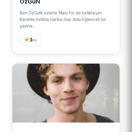
ÖzGüN
Ben ÖzGüN sizlerle Mavi Fm de birlikteyim
Benimle birlikte harika dop dolu Eğlenceli bir
yayına…
3
oy