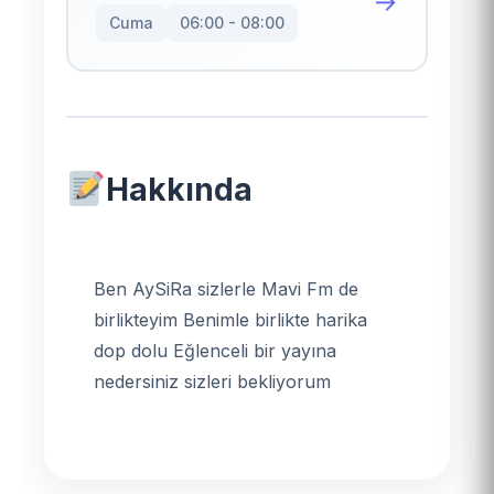
→
Cuma
06:00 - 08:00
Hakkında
Ben AySiRa sizlerle Mavi Fm de
birlikteyim Benimle birlikte harika
dop dolu Eğlenceli bir yayına
nedersiniz sizleri bekliyorum