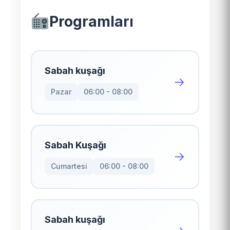
Programları
Sabah kuşağı
→
Pazar
06:00 - 08:00
Sabah Kuşağı
→
Cumartesi
06:00 - 08:00
Sabah kuşağı